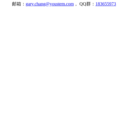
邮箱：
gary.chang@youstem.com
， QQ群：
183655973