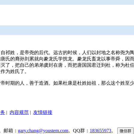
出自祁姓，是帝尧的后代。远古的时候，人们以封地之名称尧为
陶唐氏的裔孙刘累就向豢龙氏学扰龙。豢龙氏畜龙以事帝舜，因
国灭了，把自己的弟弟虞封在唐，而把唐国国君迁到杜，称为杜
杜作为姓氏了。
黄帝时期的人，善于造酒。如果杜康是杜姓始祖，那么这个姓至
服务
|
内容规范
|
友情链接
。邮箱：
gary.chang@youstem.com
。QQ群：
183655973
。
微信群