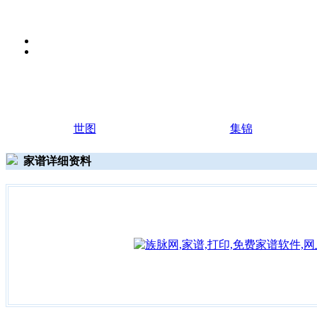
世图
集锦
家谱详细资料