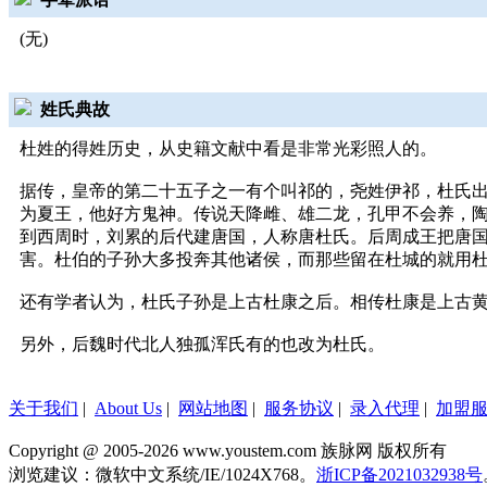
(无)
姓氏典故
杜姓的得姓历史，从史籍文献中看是非常光彩照人的。
据传，皇帝的第二十五子之一有个叫祁的，尧姓伊祁，杜氏
为夏王，他好方鬼神。传说天降雌、雄二龙，孔甲不会养，
到西周时，刘累的后代建唐国，人称唐杜氏。后周成王把唐
害。杜伯的子孙大多投奔其他诸侯，而那些留在杜城的就用
还有学者认为，杜氏子孙是上古杜康之后。相传杜康是上古
另外，后魏时代北人独孤浑氏有的也改为杜氏。
关于我们
|
About Us
|
网站地图
|
服务协议
|
录入代理
|
加盟
Copyright @ 2005-2026 www.youstem.com 族脉网 版权所有
浏览建议：微软中文系统/IE/1024X768。
浙ICP备2021032938号