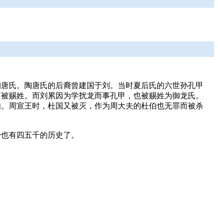
陶唐氏。陶唐氏的后裔曾建国于刘。当时夏后氏的六世孙孔甲
而被赐姓。而刘累因为学扰龙而事孔甲，也被赐姓为御龙氏。
伯。周宣王时，杜国又被灭，作为周大夫的杜伯也无罪而被杀
少也有四五千的历史了。