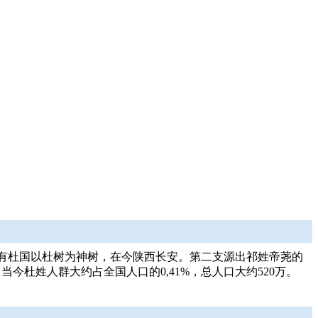
时有杜国以杜树为神树，在今陕西长安。第二支源出祁姓帝荛的
今杜姓人群大约占全国人口的0,41%，总人口大约520万。