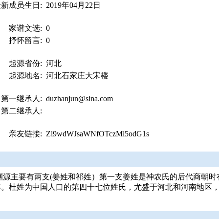
最新成员生日:
2019年04月22日
家谱文选:
0
抒怀留言:
0
起源省份:
河北
起源地名:
河北石家庄大宋楼
第一继承人:
duzhanjun@sina.com
第二继承人:
亲友链接:
Zl9wdWJsaWNfOTczMi5odG1s
渊源主要有两支(姜姓和祁姓）第一支姜姓是神农氏的后代商朝
年。杜姓为中国人口的第四十七位姓氏，尤盛于河北和河南地区，当