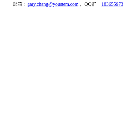
邮箱：
gary.chang@youstem.com
， QQ群：
183655973