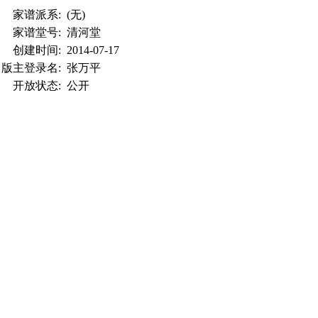
家谱派系:
(无)
家谱堂号:
清河堂
创建时间:
2014-07-17
版主登录名:
张万平
开放状态:
公开
浏览次数:
3980
数 (含配偶):
11738
总辈份:
19
世号排序方法:
自然辈份
数 (含配偶):
5419
数 (含配偶):
6319
数 (含配偶):
7786
数 (含配偶):
3952
最老成员生日:
1573年