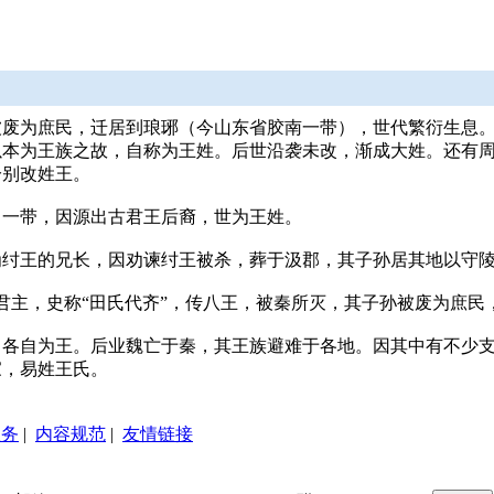
废为庶民，迁居到琅琊（今山东省胶南一带），世代繁衍生息。
以本为王族之故，自称为王姓。后世沿袭未改，渐成大姓。还有
分别改姓王。
留一带，因源出古君王后裔，世为王姓。
为纣王的兄长，因劝谏纣王被杀，葬于汲郡，其子孙居其地以守
国君主，史称“田氏代齐”，传八王，被秦所灭，其子孙被废为庶
，各自为王。后业魏亡于秦，其王族避难于各地。因其中有不少
家，易姓王氏。
服务
|
内容规范
|
友情链接