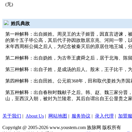
(无)
姓氏典故
第一种解释：出自姬姓。周灵王的太子姬晋，因直言进谏，被
的第十五子毕公高，其后代子孙因故散居京兆、河间一带，
末年西周桓公揭之后人，为纪念被秦灭后的原居住地王城，
第二种解释：出自妫姓，为古帝王虞舜之后，居于北海、陈
第三种解释：出自子姓，是成汤的后人。殷末，王子比干，
第四种解释：出自田姓。公元前368年，田和取代姜姓为齐
第五种解释：出自春秋时魏献子之后。韩、赵、魏三家分晋
山，至西汉入朝，被封为兰陵君。其后自谓出自王公显贵之
关于我们
|
About Us
|
网站地图
|
服务协议
|
录入代理
|
加盟
Copyright @ 2005-2026 www.youstem.com 族脉网 版权所有