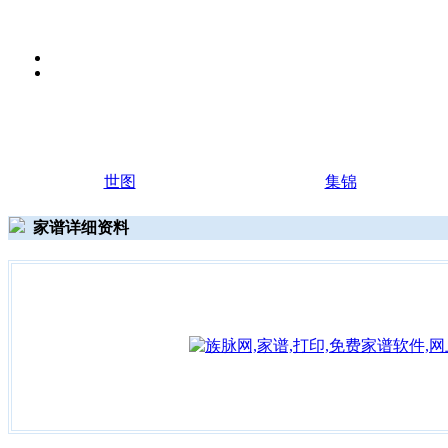
世图
集锦
家谱详细资料