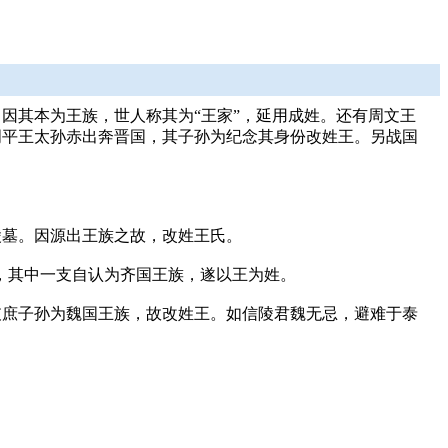
因其本为王族，世人称其为“王家”，延用成姓。还有周文王
周平王太孙赤出奔晋国，其子孙为纪念其身份改姓王。另战国
陵墓。因源出王族之故，改姓王氏。
民，其中一支自认为齐国王族，遂以王为姓。
支庶子孙为魏国王族，故改姓王。如信陵君魏无忌，避难于泰