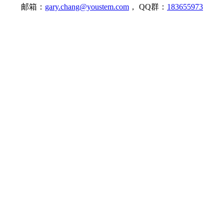
邮箱：
gary.chang@youstem.com
， QQ群：
183655973