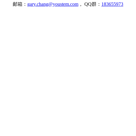
邮箱：
gary.chang@youstem.com
， QQ群：
183655973