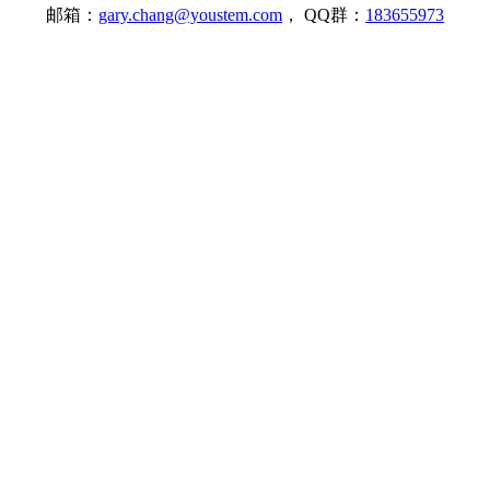
邮箱：
gary.chang@youstem.com
， QQ群：
183655973