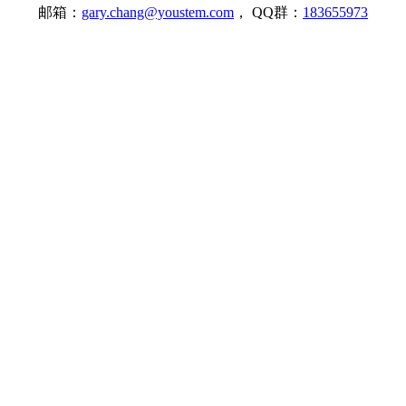
邮箱：
gary.chang@youstem.com
， QQ群：
183655973