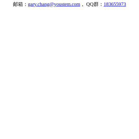
邮箱：
gary.chang@youstem.com
， QQ群：
183655973