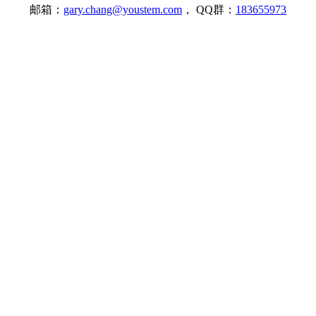
邮箱：
gary.chang@youstem.com
， QQ群：
183655973