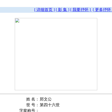
[ 详细首页 ]
[ 影 集 ]
[ 我要抒怀 ]
[ 更多抒怀 
姓 名：
郑文公
世 号：
第四十六世
字辈称号：