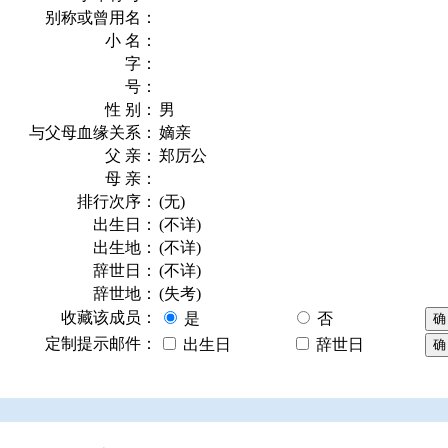
别称或曾用名：
小 名：
字：
号：
性 别：
男
与父母血缘关系：
嫡亲
父 亲：
郑厉公
母 亲：
排行次序：
(无)
出生日：
(不详)
出生地：
(不详)
辞世日：
(不详)
辞世地：
(失考)
收藏该成员：
是
否
定制提示邮件：
出生日
辞世日