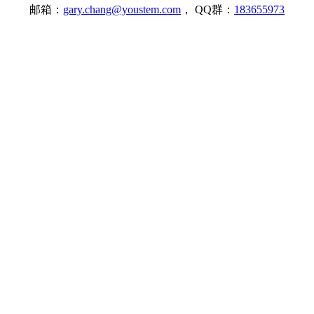
邮箱：
gary.chang@youstem.com
， QQ群：
183655973